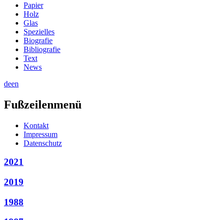
Papier
Holz
Glas
Spezielles
Biografie
Bibliografie
Text
News
de
en
Fußzeilenmenü
Kontakt
Impressum
Datenschutz
2021
2019
1988